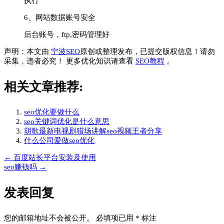
执行
6、网站数据账号安全
后台账号，ftp,密码管理好
声明：本文由
宁波SEO
原创或整理发布，已提交版权信息！请勿
采集，违者必究！ 更多优化知识请查看
SEO教程
。
相关文章推荐:
seo优化要做什么
seo关键词优化是什么意思
胡歌最新电视剧猎场讲解seo视频王者分享
什么公司爱做seo优化
←
百度站长平台安装及使用
文
seo赚钱吗
→
章
发表回复
导
航
您的邮箱地址不会被公开。
必填项已用
*
标注