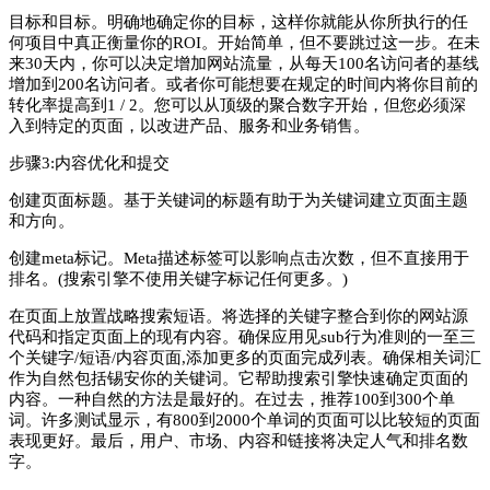
目标和目标。明确地确定你的目标，这样你就能从你所执行的任
何项目中真正衡量你的ROI。开始简单，但不要跳过这一步。在未
来30天内，你可以决定增加网站流量，从每天100名访问者的基线
增加到200名访问者。或者你可能想要在规定的时间内将你目前的
转化率提高到1 / 2。您可以从顶级的聚合数字开始，但您必须深
入到特定的页面，以改进产品、服务和业务销售。
步骤3:内容优化和提交
创建页面标题。基于关键词的标题有助于为关键词建立页面主题
和方向。
创建meta标记。Meta描述标签可以影响点击次数，但不直接用于
排名。(搜索引擎不使用关键字标记任何­更多。)
在页面上放置战略搜索短语。将选择的关键字整合到你的网站源
代码和指定页面上的现有内容。确保应用见sub­行为准则的一至三
个关键字/短语/内容页面,添加更多的页面完成列表。确保相关词汇
作为自然包括­锡安你的关键词。它帮助搜索引擎快速确定页面的
内容。一种自然的方法是最好的。在过去，推荐100到300个单
词。许多测试显示，有800到2000个单词的页面可以比较短的页面
表现更好。最后，用户、市场、内容和链接将决定人气和排名数
字。