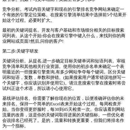
竞争分析。考试内容关键字和现在的引擎排名­竞争网站来确定一
个有效的引擎定位策略。在搜索引擎清单结果中选择前5个结果开
始这个过程。必要时扩大。
最初的关键词提名。开发与客户基础和市场细分相关的目标搜索
词列表。从这个开始:你会在搜索引擎中键入什么，来找到你的商
业网站或页面?然后,问你的客户!
第二步:关键字研发
关键词分析。从提名,进一步确定目标关键­单词和短语列表。审核
竞争清单和其他相关行业资源。使用你的初步名单来确定一个表
明最近的一些搜索引擎查询,有多少网站争夺每个键­词。区分关键
词和短语，复数，单数和拼错。(如果搜索用户通常错误地拼写一
个关键字，你应该识别并使用它)。请注意搜索引擎在搜索时将尝
试纠正这个术语，所以请小心使用它。
基线评估排名。你需要了解你现在的位置，以便准确评估你的未
来排名。保持一个简单的Excel表来开始这个过程。每周检查开
始。当你变得更舒服时，每30到45天检查一次。你应该看到网站
流量的改善，这是你的关键词取得进展的关键指标。一些优化者
会说排名已经死了。是的，流量和转换更重要，但我们将排名作
为一个指标。