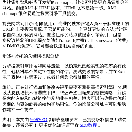
为搜索引擎和必应开发新的sitemaps。让搜索引擎更容易索引你的
网站。创建XML和HTML版本。HTML版本是第一步。XML
sitemaps很容易通过搜索引擎工具提交。
提交网站到目录(有限使用)。专业的搜索营销人员不子­麻省理工的
URL的主要搜索引擎,但它是可能的。一个更好更快的方法是让链
接自然回到你的网站。链接让你的站点被搜索引擎索引。但是，
您应该将您的URL提交给诸如Yahoo !(付费)，Business.com(付费)
和DMOZ(免费)。它可能会快速地索引你的页面。
步骤4:持续的关键词挖掘分析
分析搜索引擎排名和网络流量，以确定您已经实现的程序的有效
性，包括对单个关键字性能的评估。测试更改的结果，并在Excel
电子表格中跟踪更改，或者任何您觉得舒服的事情。
维护。正在进行添加和修改关键字需要不断提高搜索引擎排名,所
以从忽视增长不停滞或下降。您还希望回顾您的链接策略，并确
保您的入站和出站链接与您的业务相关。博客可以为你提供你所
需要的内容的必要的结构和易用性。你的托管公司通常可以帮助
你建立一个博客。
声明：本文由
宁波SEO
原创或整理发布，已提交版权信息！请勿
采集，违者必究！ 更多优化知识请查看
SEO教程
。